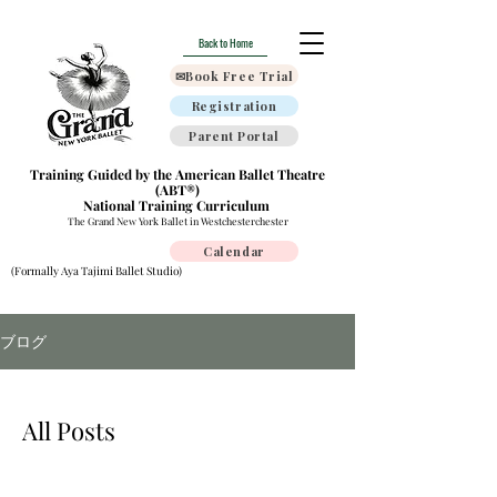
Back to Home
✉Book Free Trial
Registration
Parent Portal
Training Guided by the American Ballet Theatre
(ABT®)
National Training Curriculum
The Grand New York Ballet in Westchesterchester
Calendar
(Formally Aya Tajimi Ballet Studio)
ブログ
All Posts