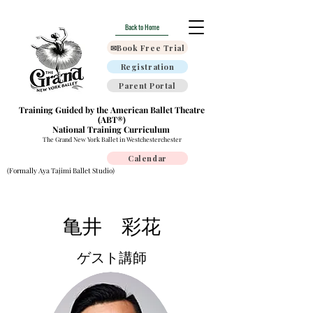
Back to Home
✉Book Free Trial
Registration
Parent Portal
Training Guided by the American Ballet Theatre
(ABT®)
National Training Curriculum
The Grand New York Ballet in Westchesterchester
Calendar
(Formally Aya Tajimi Ballet Studio)
亀井 彩花
ゲスト講師