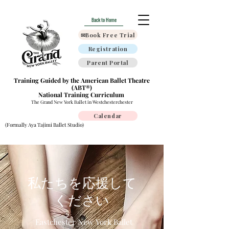
Back to Home
✉Book Free Trial
Registration
Parent Portal
Training Guided by the American Ballet Theatre
(ABT®)
National Training Curriculum
The Grand New York Ballet in Westchesterchester
Calendar
(Formally Aya Tajimi Ballet Studio)
私たちを応援して
ください
Eastchester New York Ballet