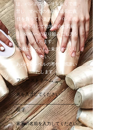
は、バレエスタジオを近くで運
営し、すべての生徒の成長に責
任を負っています。 バレエの
芸術を通じて地域社会に貢献
し、SDGsへの取り組みにも力を
入れます。
地域社会とともに未来をつくり
たい。
あらゆるレベルの寄付に感謝い
たします。
ファーストネーム
苗字